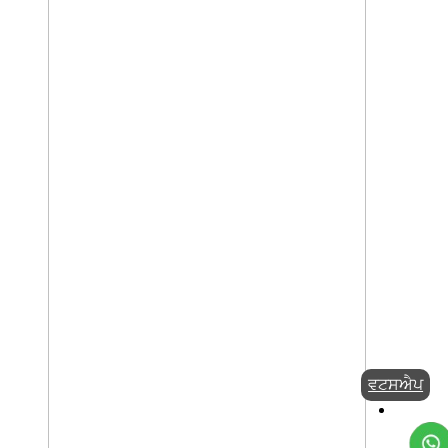
ਵਟਸਐਪ