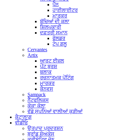
ਪੈੱਨ
ਹਾਈਲਾਈਟਰ
ਮਾਰਕਰ
ਬੱਚਿਆਂ ਦੀ ਕਲਾ
ਸ਼ਿਲਪਕਾਰੀ
ਦਫ਼ਤਰੀ ਸਮਾਨ
ਫੋਲਡਰ
ਟੇਪ ਗਲੂ
Cervantes
Artix
ਆਰਟ ਈਜ਼ਲ
ਪੇਂਟ ਬੁਰਸ਼
ਬਲਾਕ
ਰਚਨਾਤਮਕ ਪੇਂਟਿੰਗ
ਮਾਰਕਰ
ਕੈਨਵਸ
Sampack
ਨੈੱਟਫਲਿਕਸ
ਕੋਕਾ ਕੋਲਾ
ਵੱਡੇ ਸੁਪਨਿਆਂ ਵਾਲੀਆਂ ਕੁੜੀਆਂ
ਕੈਟਾਲਾਗ
ਵੀਡੀਓ
ਉਤਪਾਦ ਪ੍ਰਦਰਸ਼ਨ
ਬ੍ਰਾਂਡ ਸ਼ੋਅਕੇਸ
ਕਰੀਏਟਿਵ ਜ਼ੋਨ