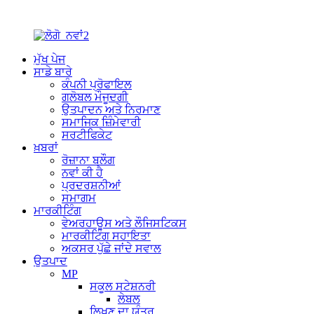
ਮੁੱਖ ਪੇਜ
ਸਾਡੇ ਬਾਰੇ
ਕੰਪਨੀ ਪ੍ਰੋਫਾਇਲ
ਗਲੋਬਲ ਮੌਜੂਦਗੀ
ਉਤਪਾਦਨ ਅਤੇ ਨਿਰਮਾਣ
ਸਮਾਜਿਕ ਜ਼ਿੰਮੇਵਾਰੀ
ਸਰਟੀਫਿਕੇਟ
ਖ਼ਬਰਾਂ
ਰੋਜ਼ਾਨਾ ਬਲੌਗ
ਨਵਾਂ ਕੀ ਹੈ
ਪ੍ਰਦਰਸ਼ਨੀਆਂ
ਸਮਾਗਮ
ਮਾਰਕੀਟਿੰਗ
ਵੇਅਰਹਾਊਸ ਅਤੇ ਲੌਜਿਸਟਿਕਸ
ਮਾਰਕੀਟਿੰਗ ਸਹਾਇਤਾ
ਅਕਸਰ ਪੁੱਛੇ ਜਾਂਦੇ ਸਵਾਲ
ਉਤਪਾਦ
MP
ਸਕੂਲ ਸਟੇਸ਼ਨਰੀ
ਲੇਬਲ
ਲਿਖਣ ਦਾ ਯੰਤਰ